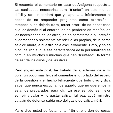
Si recuerda el comentario en casa de Antígona respecto a
las cualidades necesarias para “triunfar” en este mundo
difícil y raro, recordará que yo apuntaba irónicamente al
hecho de no responder preguntas como expresión -
tampoco supe dejarlo claro, tercer error- de no hacer caso
ni a los demás ni al entorno, de no perderse en manías, en
las necesidades de los otros, de no someterse a su presión
ni demandas y solamente atender a las propias, de ir, como
se dice ahora, a nuestra bola exclusivamente. Creo, y no es
ninguna ironía, que esa característica de la personalidad es
común en muchos y muchas que han “triunfado”, la forma
de ser de los divos y de las divas.
Pero yo, en este post, he tratado de ir, además de a mi
bola, un poco más lejos al comentar el otro lado del espejo
de la cuestión y el hecho fehaciente que todo divo y diva
sabe: que nunca escuchamos aquello que no queremos ni
estamos preparados para oír. En ese sentido es mejor
sonreír y callar y no gastar saliva. Tal vez, aquél ministro
catalán de defensa sabía eso del gasto de saliva inútil.
Ya lo dice usted perfectamente: “En otro orden de cosas