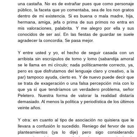
una castaña. No es de extrañar pues que como personaje
público, la faceta que yo comentaba, sea de los non gratos
dentro de mi existencia. Si es buena o mala madre, hija,
hermana, amiga, jefa o prima de sus primos no entra en
mis valoraciones, palabrita. Y me alegro por ella y sus
conocidos de ser así. En las fiestas de guardar se suele
agradecer la concordia. Se pasa mejor.
Y entre usted y yo, el hecho de seguir casada con un
arribista sin escrúpulos de tomo y lomo (sabandija amoral
se le llama en mi círculo; nada políticamente correcto, ya,
pero es que disfrutamos del lenguaje claro y creativo, a la
par) tampoco ayuda, cierto es. Y de nuevo puede decir que
se trata de exageración o una falsa percepción mía con lo
que ya sí que tendríamos un verdadero problema, señor
Peletero. Nuestra forma de valorar la realidad distaría
demasiado. Al menos la política y periodística de los últimos
veinte años.
Y otra: en cuanto al tipo de asociación no quisiera que le
llevara a confusión lo sucedido. Reniego del fervor de sus
planteamientos (ya lo dije) pero sigo considerando