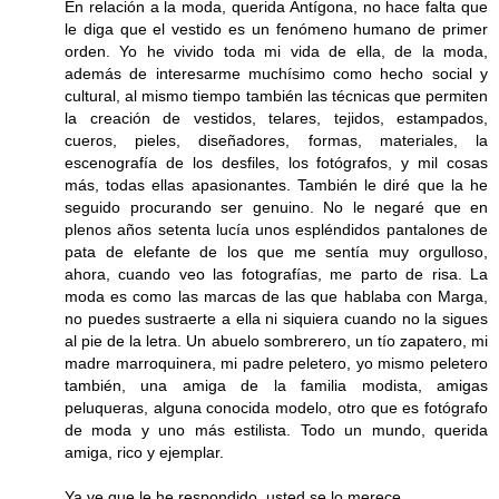
En relación a la moda, querida Antígona, no hace falta que
le diga que el vestido es un fenómeno humano de primer
orden. Yo he vivido toda mi vida de ella, de la moda,
además de interesarme muchísimo como hecho social y
cultural, al mismo tiempo también las técnicas que permiten
la creación de vestidos, telares, tejidos, estampados,
cueros, pieles, diseñadores, formas, materiales, la
escenografía de los desfiles, los fotógrafos, y mil cosas
más, todas ellas apasionantes. También le diré que la he
seguido procurando ser genuino. No le negaré que en
plenos años setenta lucía unos espléndidos pantalones de
pata de elefante de los que me sentía muy orgulloso,
ahora, cuando veo las fotografías, me parto de risa. La
moda es como las marcas de las que hablaba con Marga,
no puedes sustraerte a ella ni siquiera cuando no la sigues
al pie de la letra. Un abuelo sombrerero, un tío zapatero, mi
madre marroquinera, mi padre peletero, yo mismo peletero
también, una amiga de la familia modista, amigas
peluqueras, alguna conocida modelo, otro que es fotógrafo
de moda y uno más estilista. Todo un mundo, querida
amiga, rico y ejemplar.
Ya ve que le he respondido, usted se lo merece.