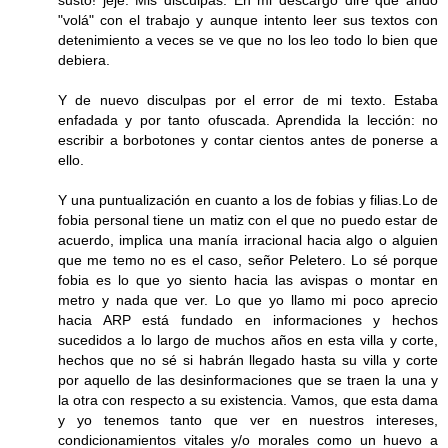
susto! jeje. Mis disculpas. En mi descargo diré que ando
"volá" con el trabajo y aunque intento leer sus textos con
detenimiento a veces se ve que no los leo todo lo bien que
debiera.
Y de nuevo disculpas por el error de mi texto. Estaba
enfadada y por tanto ofuscada. Aprendida la lección: no
escribir a borbotones y contar cientos antes de ponerse a
ello.
Y una puntualización en cuanto a los de fobias y filias.Lo de
fobia personal tiene un matiz con el que no puedo estar de
acuerdo, implica una manía irracional hacia algo o alguien
que me temo no es el caso, señor Peletero. Lo sé porque
fobia es lo que yo siento hacia las avispas o montar en
metro y nada que ver. Lo que yo llamo mi poco aprecio
hacia ARP está fundado en informaciones y hechos
sucedidos a lo largo de muchos años en esta villa y corte,
hechos que no sé si habrán llegado hasta su villa y corte
por aquello de las desinformaciones que se traen la una y
la otra con respecto a su existencia. Vamos, que esta dama
y yo tenemos tanto que ver en nuestros intereses,
condicionamientos vitales y/o morales como un huevo a