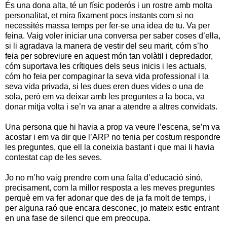
És una dona alta, té un físic poderós i un rostre amb molta
personalitat, et mira fixament pocs instants com si no
necessités massa temps per fer-se una idea de tu. Va per
feina. Vaig voler iniciar una conversa per saber coses d’ella,
si li agradava la manera de vestir del seu marit, cóm s’ho
feia per sobreviure en aquest món tan volàtil i depredador,
cóm suportava les crítiques dels seus inicis i les actuals,
cóm ho feia per compaginar la seva vida professional i la
seva vida privada, si les dues eren dues vides o una de
sola, però em va deixar amb les preguntes a la boca, va
donar mitja volta i se’n va anar a atendre a altres convidats.
Una persona que hi havia a prop va veure l’escena, se’m va
acostar i em va dir que l’ARP no tenia per costum respondre
les preguntes, que ell la coneixia bastant i que mai li havia
contestat cap de les seves.
Jo no m’ho vaig prendre com una falta d’educació sinó,
precisament, com la millor resposta a les meves preguntes
perquè em va fer adonar que des de ja fa molt de temps, i
per alguna raó que encara desconec, jo mateix estic entrant
en una fase de silenci que em preocupa.