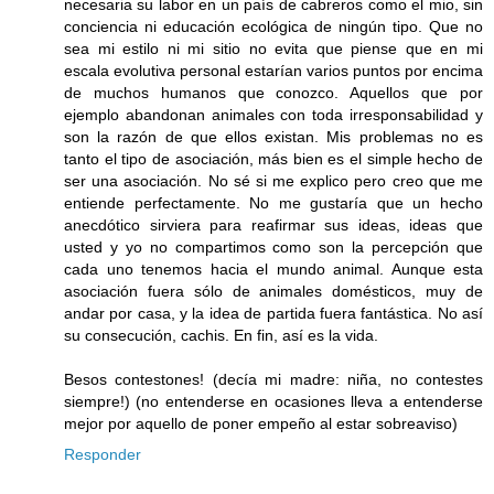
necesaria su labor en un país de cabreros como el mio, sin
conciencia ni educación ecológica de ningún tipo. Que no
sea mi estilo ni mi sitio no evita que piense que en mi
escala evolutiva personal estarían varios puntos por encima
de muchos humanos que conozco. Aquellos que por
ejemplo abandonan animales con toda irresponsabilidad y
son la razón de que ellos existan. Mis problemas no es
tanto el tipo de asociación, más bien es el simple hecho de
ser una asociación. No sé si me explico pero creo que me
entiende perfectamente. No me gustaría que un hecho
anecdótico sirviera para reafirmar sus ideas, ideas que
usted y yo no compartimos como son la percepción que
cada uno tenemos hacia el mundo animal. Aunque esta
asociación fuera sólo de animales domésticos, muy de
andar por casa, y la idea de partida fuera fantástica. No así
su consecución, cachis. En fin, así es la vida.
Besos contestones! (decía mi madre: niña, no contestes
siempre!) (no entenderse en ocasiones lleva a entenderse
mejor por aquello de poner empeño al estar sobreaviso)
Responder