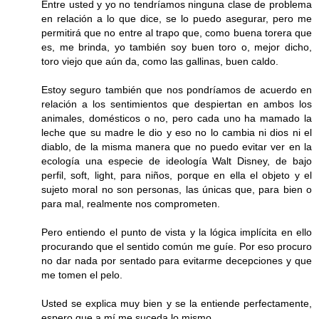
Entre usted y yo no tendríamos ninguna clase de problema
en relación a lo que dice, se lo puedo asegurar, pero me
permitirá que no entre al trapo que, como buena torera que
es, me brinda, yo también soy buen toro o, mejor dicho,
toro viejo que aún da, como las gallinas, buen caldo.
Estoy seguro también que nos pondríamos de acuerdo en
relación a los sentimientos que despiertan en ambos los
animales, domésticos o no, pero cada uno ha mamado la
leche que su madre le dio y eso no lo cambia ni dios ni el
diablo, de la misma manera que no puedo evitar ver en la
ecología una especie de ideología Walt Disney, de bajo
perfil, soft, light, para niños, porque en ella el objeto y el
sujeto moral no son personas, las únicas que, para bien o
para mal, realmente nos comprometen.
Pero entiendo el punto de vista y la lógica implícita en ello
procurando que el sentido común me guíe. Por eso procuro
no dar nada por sentado para evitarme decepciones y que
me tomen el pelo.
Usted se explica muy bien y se la entiende perfectamente,
espero que a mí me suceda lo mismo.