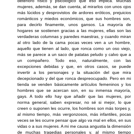
deterioro físico y psicológico que eso implica. Muchas
mujeres, además, se dan cuenta, al mirarlos con unos ojos
más lúcidos y desprovistos de ardores eróticos, prejuicios
románticos y miedos económicos, que sus hombres son,
para decirlo finamente, unos gansos. La mayoría de
hogares se sostienen gracias a las mujeres, ellas son las
verdaderas columnas y paredes maestras, y cuando miran
al otro lado de la cama pocas veces ven a un hombre,
aquello que tienen al lado, que ronca como un oso viejo,
más se parece a un saco de patatas peludo y calvo que a
un compañero. Todo eso, naturalmente, con las
excepciones debidas y que, en otros casos, se puede
invertir a los personajes y la situación del que mira
decepcionado y del que ronca despreocupado. Pero en mi
tienda se venden básicamente artículos femeninos y los
hombres que se acercan son, en su inmensa mayoría,
gays. A todo ello hay que añadir que las mujeres, por
norma general, saben expresar, no sé si mejor, lo que
creen o suponen les ocurre, los hombres son más torpes y,
al mismo tiempo, más vergonzosos, más infantiles, pocas
veces se les ocurre pensar que algo va mal en ellos, en sus
vidas o a sus mujeres. A mi me causa angustia la dimensión
de muchas tragedias personales y, al mismo tiempo