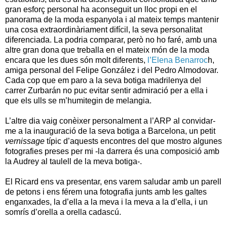
gran esforç personal ha aconseguit un lloc propi en el
panorama de la moda espanyola i al mateix temps mantenir
una cosa extraordinàriament difícil, la seva personalitat
diferenciada. La podria comparar, però no ho faré, amb una
altre gran dona que treballa en el mateix món de la moda
encara que les dues són molt diferents,
l’Elena Benarroc
h,
amiga personal del Felipe González i del Pedro Almodovar.
Cada cop que em paro a la seva botiga madrilenya del
carrer Zurbarán no puc evitar sentir admiració per a ella i
que els ulls se m’humitegin de melangia.
L’altre dia vaig conèixer personalment a l’ARP al convidar-
me a la inauguració de la seva botiga a Barcelona, un petit
vernissage
típic d’aquests encontres del que mostro algunes
fotografies preses per mi -la darrera és una composició amb
la Audrey
al taulell de la meva botiga-.
El Ricard ens va presentar, ens varem saludar amb un parell
de petons i ens férem una fotografia junts amb les galtes
enganxades, la d’ella a la meva i la meva a la d’ella, i un
somrís d’orella a orella cadascú.