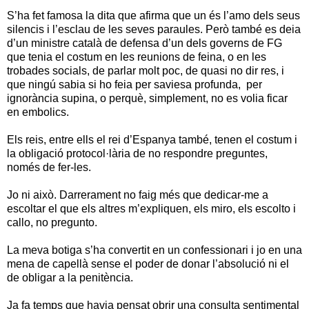
S’ha fet famosa la dita que afirma que un és l’amo dels seus
silencis i l’esclau de les seves paraules. Però també es deia
d’un ministre català de defensa d’un dels governs de FG
que tenia el costum en les reunions de feina, o en les
trobades socials, de parlar molt poc, de quasi no dir res, i
que ningú sabia si ho feia per saviesa profunda, per
ignorància supina, o perquè, simplement, no es volia ficar
en embolics.
Els reis, entre ells el rei d’Espanya també, tenen el costum i
la obligació protocol·lària de no respondre preguntes,
només de fer-les.
Jo ni això. Darrerament no faig més que dedicar-me a
escoltar el que els altres m’expliquen, els miro, els escolto i
callo, no pregunto.
La meva botiga s’ha convertit en un confessionari i jo en una
mena de capellà sense el poder de donar l’absolució ni el
de obligar a la penitència.
Ja fa temps que havia pensat obrir una consulta sentimental