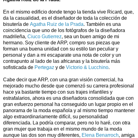
En el mismo edificio donde tengo la tienda vive Ricard, que,
da la casualidad, es el diseñador de toda la colección de
bisutería de
Agatha Ruiz de la Prada
. También es una
coincidencia que uno de los fotógrafos de la diseñadora
madrileña,
Ciuco Gutierrez
, sea un buen amigo de mi
hermano. Soy cliente de ARP, compro sus piezas que
forman una buena unidad con su estilo tan peculiar y
personal y dan a mi escaparate una nota de color y un
contrapunto al lado de las africanas y la bisutería más
sofisticada de
Pertegaz
y de
Victorio & Lucchino
.
Cabe decir que
ARP
, con una gran visión comercial, ha
mejorado mucho desde que comenzó su carrera profesional
hace ya bastante tiempo con sus trajes infantiles y
estrafalarios, ahora es una diseñadora consolidada que con
gran esfuerzo personal ha conseguido un lugar propio en el
panorama de la moda española y al mismo tiempo mantener
algo extraordinariamente difícil, su personalidad
diferenciada. La podría comparar, pero no lo haré, con otra
gran mujer que trabaja en el mismo mundo de la moda
aunque las dos son muy diferentes,
Elena Benarroch
, amiga