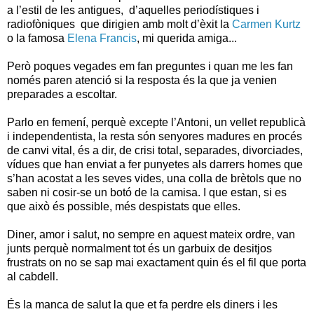
a l’estil de les antigues, d’aquelles periodístiques i
radiofòniques que dirigien amb molt d’èxit la
Carmen Kurtz
o la famosa
Elena Francis
, mi querida amiga...
Però poques vegades em fan preguntes i quan me les fan
només paren atenció si la resposta és la que ja venien
preparades a escoltar.
Parlo en femení, perquè excepte l’Antoni, un vellet republicà
i independentista, la resta són senyores madures en procés
de canvi vital, és a dir, de crisi total, separades, divorciades,
vídues que han enviat a fer punyetes als darrers homes que
s’han acostat a les seves vides, una colla de brètols que no
saben ni cosir-se un botó de la camisa. I que estan, si es
que això és possible, més despistats que elles.
Diner, amor i salut, no sempre en aquest mateix ordre, van
junts perquè normalment tot és un garbuix de desitjos
frustrats on no se sap mai exactament quin és el fil que porta
al cabdell.
És la manca de salut la que et fa perdre els diners i les