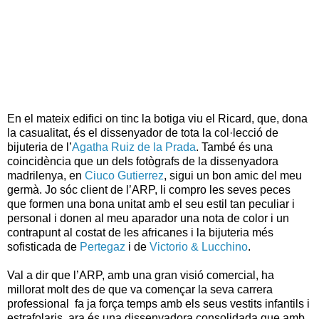
En el mateix edifici on tinc la botiga viu el Ricard, que, dona
la casualitat, és el dissenyador de tota la col·lecció de
bijuteria de l’
Agatha Ruiz de la Prada
. També és una
coincidència que un dels fotògrafs de la dissenyadora
madrilenya, en
Ciuco Gutierrez
, sigui un bon amic del meu
germà. Jo sóc client de l’ARP, li compro les seves peces
que formen una bona unitat amb el seu estil tan peculiar i
personal i donen al meu aparador una nota de color i un
contrapunt al costat de les africanes i la bijuteria més
sofisticada de
Pertegaz
i de
Victorio & Lucchino
.
Val a dir que l’ARP, amb una gran visió comercial, ha
millorat molt des de que va començar la seva carrera
professional fa ja força temps amb els seus vestits infantils i
estrafolaris, ara és una dissenyadora consolidada que amb