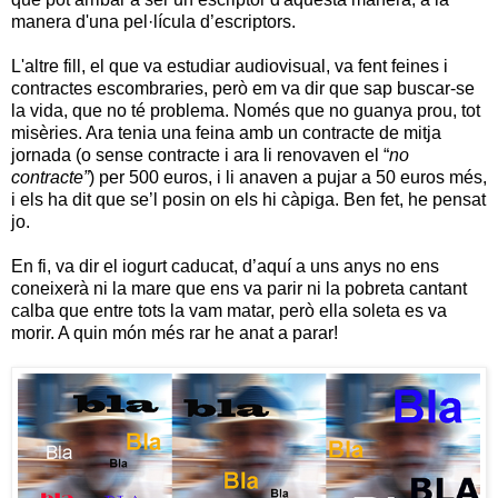
manera d'una pel·lícula d’escriptors.
L'altre fill, el que va estudiar audiovisual, va fent feines i
contractes escombraries, però em va dir que sap buscar-se
la vida, que no té problema. Només que no guanya prou, tot
misèries. Ara tenia una feina amb un contracte de mitja
jornada (o sense contracte i ara li renovaven el “
no
contracte”
) per 500 euros, i li anaven a pujar a 50 euros més,
i els ha dit que se’l posin on els hi càpiga. Ben fet, he pensat
jo.
En fi, va dir el iogurt caducat, d’aquí a uns anys no ens
coneixerà ni la mare que ens va parir ni la pobreta cantant
calba que entre tots la vam matar, però ella soleta es va
morir. A quin món més rar he anat a parar!