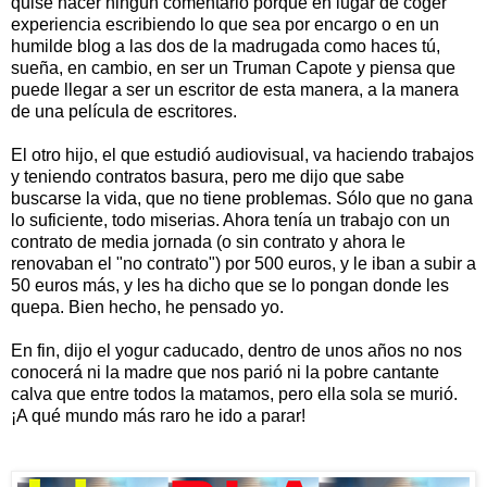
quise hacer ningún comentario porque en lugar de coger
experiencia escribiendo lo que sea por encargo o en un
humilde blog a las dos de la madrugada como haces tú,
sueña, en cambio, en ser un Truman Capote y piensa que
puede llegar a ser un escritor de esta manera, a la manera
de una película de escritores.
El otro hijo, el que estudió audiovisual, va haciendo trabajos
y teniendo contratos basura, pero me dijo que sabe
buscarse la vida, que no tiene problemas. Sólo que no gana
lo suficiente, todo miserias. Ahora tenía un trabajo con un
contrato de media jornada (o sin contrato y ahora le
renovaban el "no contrato") por 500 euros, y le iban a subir a
50 euros más, y les ha dicho que se lo pongan donde les
quepa. Bien hecho, he pensado yo.
En fin, dijo el yogur caducado, dentro de unos años no nos
conocerá ni la madre que nos parió ni la pobre cantante
calva que entre todos la matamos, pero ella sola se murió.
¡A qué mundo más raro he ido a parar!