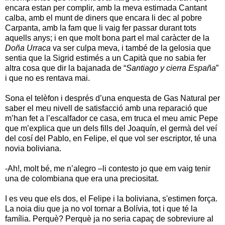
encara estan per complir, amb la meva estimada Cantant
calba, amb el munt de diners que encara li dec al pobre
Carpanta, amb la fam que li vaig fer passar durant tots
aquells anys; i en que molt bona part el mal caràcter de la
Doña Urraca
va ser culpa meva, i també de la gelosia que
sentia que la Sigrid estimés a un Capità que no sabia fer
altra cosa que dir la bajanada de “
Santiago y cierra España
”
i que no es rentava mai.
Sona el telèfon i després d’una enquesta de Gas Natural per
saber el meu nivell de satisfacció amb una reparació que
m’han fet a l’escalfador ce casa, em truca el meu amic Pepe
que m’explica que un dels fills del Joaquín, el germà del veí
del cosí del Pablo, en Felipe, el que vol ser escriptor, té una
novia boliviana.
-Ah!, molt bé, me n’alegro –li contesto jo que em vaig tenir
una de colombiana que era una preciositat.
I es veu que els dos, el Felipe i la boliviana, s'estimen força.
La noia diu que ja no vol tornar a Bolívia, tot i que té la
família. Perquè? Perquè ja no seria capaç de sobreviure al