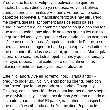
Y se ve que los dos, Felipe y la boliviana, se quieren
mucho. La chica dice que ya no desea volver a Bolivia,
aunque tiene a la familia. ¿Por qué? Porque ya no sería
capaz de sobrevivir al machismo feroz que hay allí . Pero
me cuenta que las latinoamericanas de estos países,
aunque prefieren a los hombres españoles que son con los
que todas sueñan, hay algo de nosotros que no les acaba
de gustar del todo, y es que, por el contrario, no las tratamos
suficiente como "reinas". Joaquín, el padre de Felipe, a su
nuera la tuvo que coger por banda para explicarle clarito de
qué demonios iban las cosas aquí, que pronto la Monarquía
caería, que seríamos todos republicanos y que las reinas y
los reyes deberían ir al exilio, pero especialmente las
relaciones entre señores y señoras civilizados.
Este hijo, ahora vive en Torremolinos. ¿Trabajando? -
pregunto ingenuo. ¡No!, viviendo por su cuenta, pero con
una "beca" que le han pagado sus padres (Joaquín y
Cristina), con la intención de que sea independiente y sepa
qué es vivir solo, y... ¡para tener tiempo y entorno alejado de
los padres para escribir! El padre, naturalmente, sospecha
que no está escribiendo nada. Yo, me dice Pepe, no le