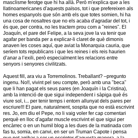
masclisme ferotge que hi ha allà
. Però m'explica que a les
llatinoamericanes d'aquests països, tot i que prefereixen als
homes espanyols que són amb els que totes somien, hi ha
una cosa de nosaltres que no els acaba d'agradar del tot, i
és que, per contra, no les tractem prou com a "reines". El
Joaquín, el pare del Felipe, a la seva jove la va tenir que
agafar per banda per a explicar-li claret de què dimonis
anaven les coses aquí, que aviat la Monarquia cauria, que
seríem tots republicans i que les reines i els reis haurien
d’anar a l’exili, però especialment les relacions entre
senyors i senyores civilitzats.
Aquest fill, ara viu a Torremolinos. Treballant? –pregunto
ingenu. No!!, vivint pel seu compte, però amb una "beca"
que li han pagat els seus pares (en Joaquín i la Cristina),
amb la intenció de que sigui independent i sàpiga què és
viure sol, i... per tenir temps i entorn allunyat dels pares per
escriure!!! El pare, naturalment, sospita que no està escrivint
res. Jo, em diu el Pepe, no li vaig voler fer cap comentari
perquè en lloc d'agafar muscle escrivint el que sigui per
encàrrec o en un humil blog a les dues de la matinada com
fas tu, somia, en canvi, en ser un Truman Capote i pensa
que pot arribar a ser un escriptor d'aquesta manera, a la