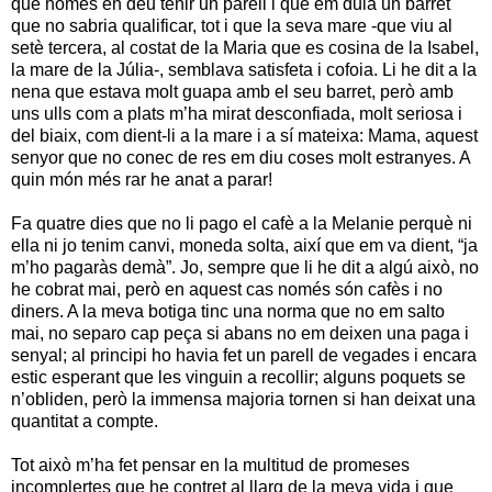
que només en deu tenir un parell i que em duia un barret
que no sabria qualificar, tot i que la seva mare -que viu al
setè tercera, al costat de la Maria que es cosina de la Isabel,
la mare de la Júlia-, semblava satisfeta i cofoia. Li he dit a la
nena que estava molt guapa amb el seu barret, però amb
uns ulls com a plats m’ha mirat desconfiada, molt seriosa i
del biaix, com dient-li a la mare i a sí mateixa: Mama, aquest
senyor que no conec de res em diu coses molt estranyes. A
quin món més rar he anat a parar!
Fa quatre dies que no li pago el cafè a la Melanie perquè ni
ella ni jo tenim canvi, moneda solta, així que em va dient, “ja
m’ho pagaràs demà”. Jo, sempre que li he dit a algú això, no
he cobrat mai, però en aquest cas només són cafès i no
diners. A la meva botiga tinc una norma que no em salto
mai, no separo cap peça si abans no em deixen una paga i
senyal; al principi ho havia fet un parell de vegades i encara
estic esperant que les vinguin a recollir; alguns poquets se
n’obliden, però la immensa majoria tornen si han deixat una
quantitat a compte.
Tot això m’ha fet pensar en la multitud de promeses
incomplertes que he contret al llarg de la meva vida i que