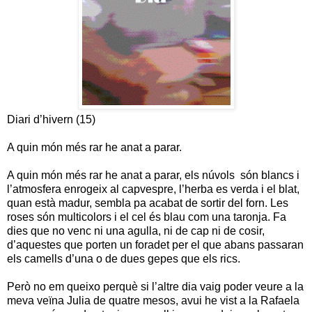
Diari d’hivern (15)
A quin món més rar he anat a parar.
A quin món més rar he anat a parar, els núvols són blancs i
l’atmosfera enrogeix al capvespre, l’herba es verda i el blat,
quan està madur, sembla pa acabat de sortir del forn. Les
roses són multicolors i el cel és blau com una taronja. Fa
dies que no venc ni una agulla, ni de cap ni de cosir,
d’aquestes que porten un foradet per el que abans passaran
els camells d’una o de dues gepes que els rics.
Però no em queixo perquè si l’altre dia vaig poder veure a la
meva veïna Julia de quatre mesos, avui he vist a la Rafaela