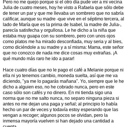
Pero no me quejo porque si el otro día pude ver a mi vecina
Julia de cuatro meses, hoy he visto a Rafaela que sólo debe
de tener un par y que me llevaba un sombrero que no sabría
calificar, aunque su madre -que vive en el séptimo tercera, al
lado de María que es la prima de Isabel, la madre de Julia-,
parecía satisfecha y orgullosa. Le he dicho a la niña que
estaba muy guapa con su sombrero, pero con unos ojos
como platos me ha mirado desconfiada, muy seria y al bies,
como diciéndole a su madre y a sí misma: Mama, este señor
que no conozco de nada me dice cosas muy extrañas. ¡A
qué mundo más raro he ido a parar!
Hace cuatro días que no le pago el café a Melanie porque ni
ella ni yo tenemos cambio, moneda suelta, así que me va
diciendo, "ya me lo pagarás mañana". Yo, siempre que le he
dicho a alguien eso, no he cobrado nunca, pero en este
caso sólo son cafés y no dinero. En mi tienda sigo una
norma que no me salto nunca, no separo ninguna pieza si
antes no me dejan una paga y señal; al principio lo había
hecho un par de veces y todavía estoy esperando que las
vengan a recoger; algunos pocos se olvidan, pero la
inmensa mayoría vuelven si han dejado una cantidad a
cuenta.