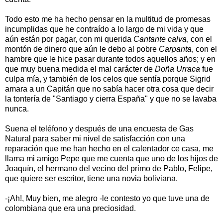
Todo esto me ha hecho pensar en la multitud de promesas
incumplidas que he contraído a lo largo de mi vida y que
aún están por pagar, con mi querida
Cantante calva
, con el
montón de dinero que aún le debo al pobre
Carpanta
, con el
hambre que le hice pasar durante todos aquellos años; y en
que muy buena medida el mal carácter de
Doña Urraca
fue
culpa mía, y también de los celos que sentía porque Sigrid
amara a un Capitán que no sabía hacer otra cosa que decir
la tontería de "Santiago y cierra España" y que no se lavaba
nunca.
Suena el teléfono y después de una encuesta de Gas
Natural para saber mi nivel de satisfacción con una
reparación que me han hecho en el calentador ce casa, me
llama mi amigo Pepe que me cuenta que uno de los hijos de
Joaquín, el hermano del vecino del primo de Pablo, Felipe,
que quiere ser escritor, tiene una novia boliviana.
-¡Ah!, Muy bien, me alegro -le contesto yo que tuve una de
colombiana que era una preciosidad.