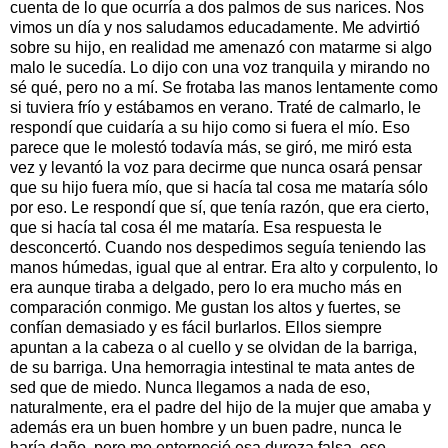
cuenta de lo que ocurría a dos palmos de sus narices. Nos
vimos un día y nos saludamos educadamente. Me advirtió
sobre su hijo, en realidad me amenazó con matarme si algo
malo le sucedía. Lo dijo con una voz tranquila y mirando no
sé qué, pero no a mí. Se frotaba las manos lentamente como
si tuviera frío y estábamos en verano. Traté de calmarlo, le
respondí que cuidaría a su hijo como si fuera el mío. Eso
parece que le molestó todavía más, se giró, me miró esta
vez y levantó la voz para decirme que nunca osará pensar
que su hijo fuera mío, que si hacía tal cosa me mataría sólo
por eso. Le respondí que sí, que tenía razón, que era cierto,
que si hacía tal cosa él me mataría. Esa respuesta le
desconcertó. Cuando nos despedimos seguía teniendo las
manos húmedas, igual que al entrar. Era alto y corpulento, lo
era aunque tiraba a delgado, pero lo era mucho más en
comparación conmigo. Me gustan los altos y fuertes, se
confían demasiado y es fácil burlarlos. Ellos siempre
apuntan a la cabeza o al cuello y se olvidan de la barriga,
de su barriga. Una hemorragia intestinal te mata antes de
sed que de miedo. Nunca llegamos a nada de eso,
naturalmente, era el padre del hijo de la mujer que amaba y
además era un buen hombre y un buen padre, nunca le
haría daño, pero me enterneció esa dureza falsa, ese