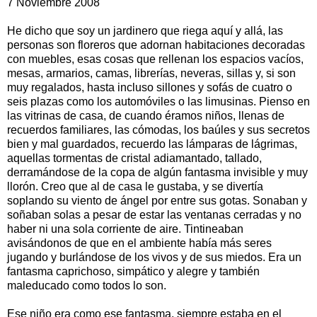
7 Noviembre 2008
He dicho que soy un jardinero que riega aquí y allá, las
personas son floreros que adornan habitaciones decoradas
con muebles, esas cosas que rellenan los espacios vacíos,
mesas, armarios, camas, librerías, neveras, sillas y, si son
muy regalados, hasta incluso sillones y sofás de cuatro o
seis plazas como los automóviles o las limusinas. Pienso en
las vitrinas de casa, de cuando éramos niños, llenas de
recuerdos familiares, las cómodas, los baúles y sus secretos
bien y mal guardados, recuerdo las lámparas de lágrimas,
aquellas tormentas de cristal adiamantado, tallado,
derramándose de la copa de algún fantasma invisible y muy
llorón. Creo que al de casa le gustaba, y se divertía
soplando su viento de ángel por entre sus gotas. Sonaban y
soñaban solas a pesar de estar las ventanas cerradas y no
haber ni una sola corriente de aire. Tintineaban
avisándonos de que en el ambiente había más seres
jugando y burlándose de los vivos y de sus miedos. Era un
fantasma caprichoso, simpático y alegre y también
maleducado como todos lo son.
Ese niño era como ese fantasma, siempre estaba en el