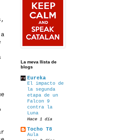
s,
 a
e
a
La meva llista de
blogs
Eureka
El impacto de
la segunda
ue
etapa de un
Falcon 9
contra la
ó
Luna
Hace 1 día
Tocho T8
ar
Αula
se