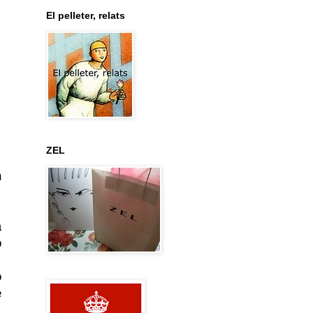
El pelleter, relats
ZEL
n
a
o
o
e