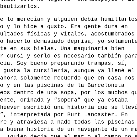
bautizarlos.
e lo merecían y alguien debía humillarlo
o y lo hice a gusto. Era gente dura en
ultades físicas y vitales, acostumbrados
o hacerlo demasiado deprisa, yo solament
te en sus bielas. Una maquinaria bien
r cursi y serlo es necesario también par
cia. Soy bueno preparando trampas, sí,
 gusta la cursilería, aunque ya llené el
ahora solamente recuerdo que en casa nos
o y en las piscinas de la Barceloneta
eos dentro de una sopa, por los muchos q
ente, orinada y “sopera” que ya estaba
heever escribió una historia que se llev
”, interpretada por Burt Lancaster. En
re y atraviesa a nado todas las piscinas
a buena historia de un navegante de un m
, ¿quién decía que al mar o al campo no 