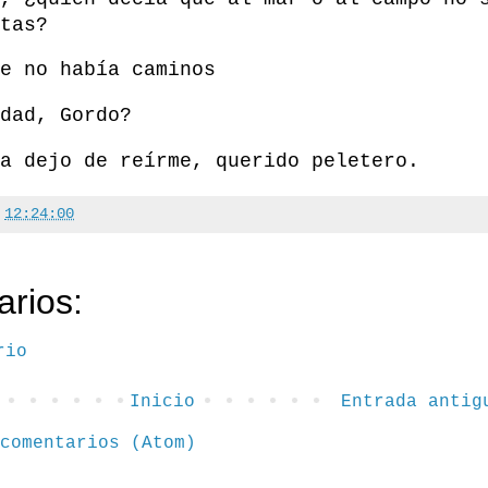
tas?
e no había caminos
dad, Gordo?
a dejo de reírme, querido peletero.
a
12:24:00
rios:
rio
Inicio
Entrada antig
comentarios (Atom)