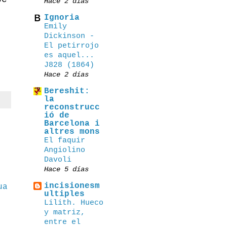
Hace 2 días
Ignoria
Emily
Dickinson -
El petirrojo
es aquel...
J828 (1864)
Hace 2 días
Bereshit:
la
reconstrucc
ió de
Barcelona i
altres mons
El faquir
Angiolino
Davoli
Hace 5 días
incisionesm
ua
ultiples
Lilith. Hueco
y matriz,
entre el