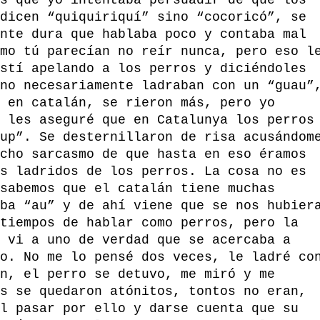
s que yo intentaba persuadir de que los
dicen “quiquiriquí” sino “cocoricó”, se
nte dura que hablaba poco y contaba mal
mo tú parecían no reír nunca, pero eso l
stí apelando a los perros y diciéndoles
no necesariamente ladraban con un “guau”
 en catalán, se rieron más, pero yo
 les aseguré que en Catalunya los perros
up”. Se desternillaron de risa acusándom
cho sarcasmo de que hasta en eso éramos
s ladridos de los perros. La cosa no es
sabemos que el catalán tiene muchas
ba “au” y de ahí viene que se nos hubier
tiempos de hablar como perros, pero la
 vi a uno de verdad que se acercaba a
o. No me lo pensé dos veces, le ladré co
n, el perro se detuvo, me miró y me
s se quedaron atónitos, tontos no eran,
l pasar por ello y darse cuenta que su