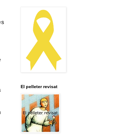
es
,
e
El pelleter revisat
a
n