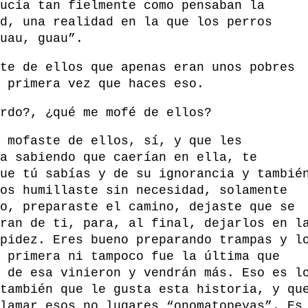
ucía tan fielmente como pensaban la
d, una realidad en la que los perros
uau, guau”.
te de ellos que apenas eran unos pobres
 primera vez que haces eso.
rdo?, ¿qué me mofé de ellos?
 mofaste de ellos, sí, y que les
a sabiendo que caerían en ella, te
ue tú sabías y de su ignorancia y tambié
os humillaste sin necesidad, solamente
o, preparaste el camino, dejaste que se
ran de ti, para, al final, dejarlos en l
pidez. Eres bueno preparando trampas y l
 primera ni tampoco fue la última que
 de esa vinieron y vendrán más. Eso es l
también que le gusta esta historia, y qu
lamar esos no lugares “onomatopeyas”. Es