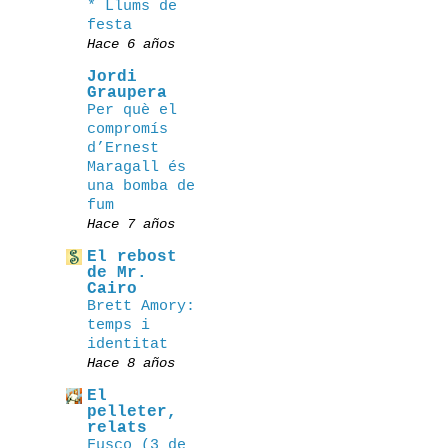
* Llums de
festa
Hace 6 años
Jordi
Graupera
Per què el
compromís
d’Ernest
Maragall és
una bomba de
fum
Hace 7 años
El rebost
de Mr.
Cairo
Brett Amory:
temps i
identitat
Hace 8 años
El
pelleter,
relats
Fusco (3 de