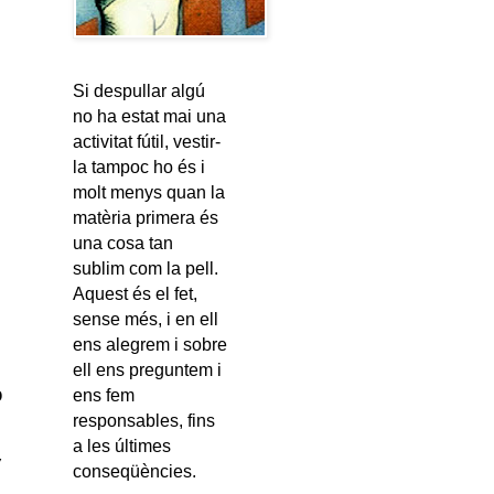
Si despullar algú
no ha estat mai una
activitat fútil, vestir-
la tampoc ho és i
molt menys quan la
matèria primera és
una cosa tan
sublim com la pell.
Aquest és el fet,
sense més, i en ell
ens alegrem i sobre
ell ens preguntem i
o
ens fem
responsables, fins
a les últimes
”
conseqüències.