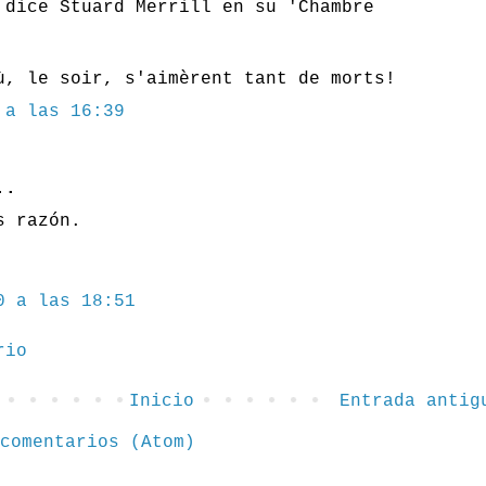
 dice Stuard Merrill en su 'Chambre
ù, le soir, s'aimèrent tant de morts!
 a las 16:39
..
s razón.
0 a las 18:51
rio
Inicio
Entrada antig
comentarios (Atom)