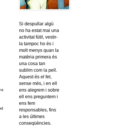
Si despullar algú
no ha estat mai una
activitat fútil, vestir-
la tampoc ho és i
molt menys quan la
matèria primera és
una cosa tan
sublim com la pell.
Aquest és el fet,
sense més, i en ell
ens alegrem i sobre
va
ell ens preguntem i
ens fem
et
responsables, fins
a les últimes
conseqüències.