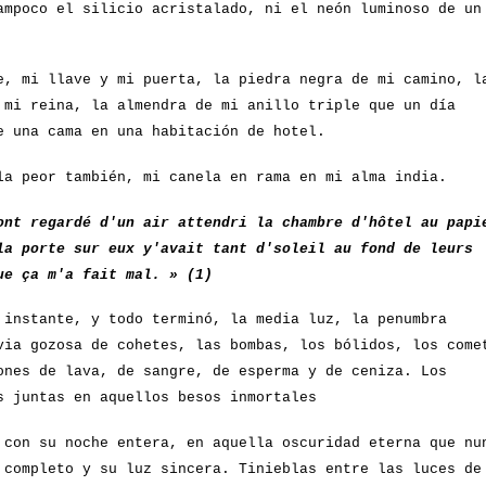
ampoco el silicio acristalado, ni el neón luminoso de un
e, mi llave y mi puerta, la piedra negra de mi camino, l
 mi reina, la almendra de mi anillo triple que un día
e una cama en una habitación de hotel.
la peor también, mi canela en rama en mi alma india.
ont regardé d'un air attendri la chambre d'hôtel au papi
la porte sur eux y'avait tant d'soleil au fond de leurs
ue ça m'a fait mal. » (1)
 instante, y todo terminó, la media luz, la penumbra
via gozosa de cohetes, las bombas, los bólidos, los come
ones de lava, de sangre, de esperma y de ceniza. Los
s juntas en aquellos besos inmortales
 con su noche entera, en aquella oscuridad eterna que nu
 completo y su luz sincera. Tinieblas entre las luces de