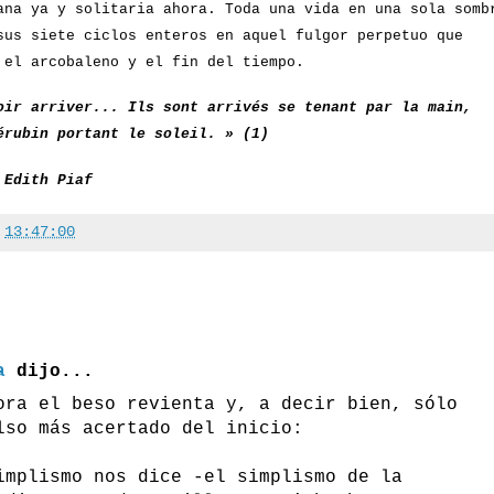
ana ya y solitaria ahora. Toda una vida en una sola somb
sus siete ciclos enteros en aquel fulgor perpetuo que
 el arcobaleno y el fin del tiempo.
oir arriver... Ils sont arrivés se tenant par la main,
érubin portant le soleil. » (1)
 Edith Piaf
a
13:47:00
a
dijo...
ora el beso revienta y, a decir bien, sólo
lso más acertado del inicio:
implismo nos dice -el simplismo de la