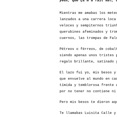
yeux, que ça m'a fait mal, 
Mientras me amabas los mete
lanzados a una carrera loca
veloces y sempiternos triun
querubines afeminados y tro
cuernos, las trompas de Fal
Pétreos o férreos, de cobal
siendo apenas unos tristes 
regalo brillante, satinado 
El lazo fui yo, mis besos y
que envuelve al mundo en ca
tímida y temblorosa frente 
por no tener no contiene ni
Pero mis besos te dieron aq
Te llamabas Luisita Calle y