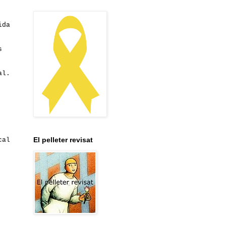
ida
s
al.
El pelleter revisat
cal