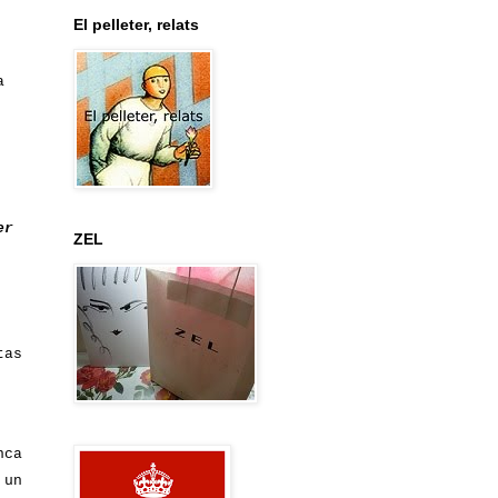
El pelleter, relats
a
er
ZEL
tas
nca
 un