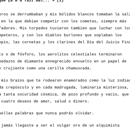
que ça m'a fait mal... » (1)
oros se derrumbaban y mis bólidos blancos tomaban la sal
 en la que debían competir con los cometas, siempre más
fadores. Mis torpedos tuvieron tambien que luchar con lo
mpeteros, y con los diablos burlones que soplaban los
opio, las cornetas y los clarines del Día del Juicio Fin
to o de fósforo, los aerolitos celestiales terminaron
pedazos de diamante ennegrecido envuelto en un papel de
y crujiente como una cerilla chamuscada.
 mis brazos que te rodearon enamorados como la luz zodia
da crepúsculo y en cada madrugada, luminaria misteriosa,
a tanta oscuridad cósmica, de pozo profundo y vacío, que
 cuatro deseos de amor, salud o dinero.
uellas palabras que nunca podrás olvidar.
 jamás llegaste a ser el vulgar oro de un alquimista