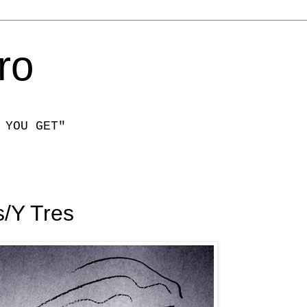
ro
 YOU GET"
s/Y Tres