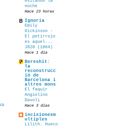
evitando la
noche
Hace 23 horas
Ignoria
Emily
Dickinson -
El petirrojo
es aquel...
J828 (1864)
Hace 1 día
Bereshit:
la
reconstrucc
ió de
Barcelona i
altres mons
El faquir
Angiolino
Davoli
ua
Hace 3 días
incisionesm
ultiples
Lilith. Hueco